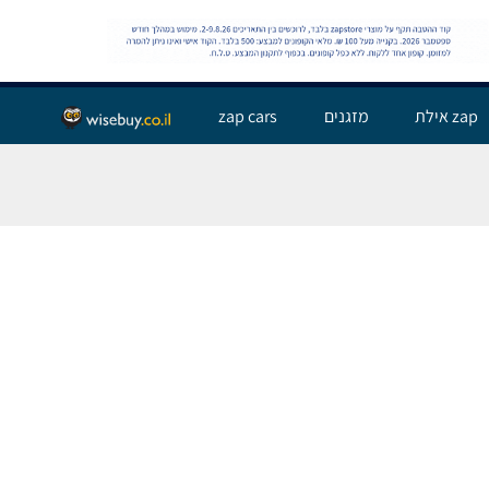
שלום אורח,
התחבר
zap אילת
מזגנים
zap cars