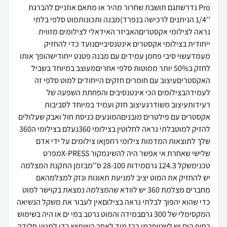
Pro נדרשתגם תושבת שחרור מהיר או מתאם אוזניים להברגת
''1/4 הניתנים לרכישה בנפרד)מבנה ותכונותמוט סלפי בלתי
נראה לצילומי אקסטריםהאביזר האידאלי לצילומים מזווית
ייחודית בצילומי אקסטרים אינטנסיבייםנועד כדי להחזיק
מעמדעשוי סיבי פחמן עמידים עם מבנה פטנט ייחודישהופך אותו
לחזק ב50% יותר ממוטות סלפי אחריםמעוצב במיוחד בשביל
האקסטריםעיצוב עם חומרים חזקים הייחודים למוט סלפי זה
לעמידהבצילומים הכי אינטנסיבים והפחתת השפעה של
רעידותעיצוב משודרגעיצוב חזק ועמיד במיוחד לסביבות
אקסטרים עם פילטרים מובניםהמונעים כניסת חול ואבק שעלולים
להזיק למוטבלתי נראה לחלוטין בצילומי 360נעלם בצילומי ה360
שלך לתוצאות המדמות צילומי רחפןאו צילומים על ידי אדם
שלישי שאחרת אי אפשר היה להשיגמקור X-PRESSמפרט
טכנימשקל 124.3 גרםמידות 28-100 ס''מבזמן התקנת המצלמה
יש להחזיק את המוט יציב למניעת תאונות ונזק למצלמהאם
מחברים מצלמת 360 יש לוודא שהמצלמה נמצאת בקוישר למוט
כדי שהוא יהפוך לבלתי נראה בצילוםאין לעבור את משקל הנשיאה
המקסימלי של 300 גרםבמידה והמוט נרטב במי ים או היה בשימוש
בחוף הים יש לשטוףבמי ברז מיד לאחר השימוש כדי למנוע חלודה