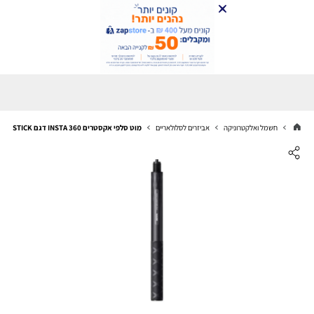
חשמל ואלקטרוניקה
אביזרים לסלולאריים
מוט סלפי אקסטרים INSTA 360 דגם IN87CINSAAVV ACTION INVISIBLE SELFIE STICK