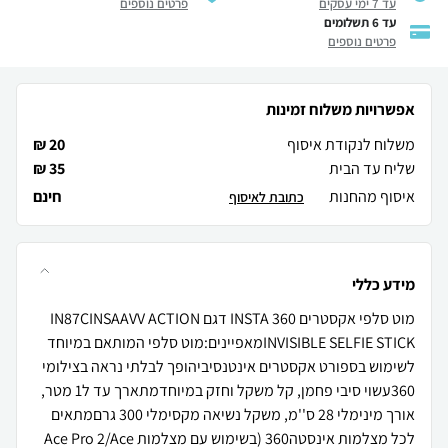
עד 7 ימי עסקים
פרטים נוספים
עד 6 תשלומים
פרטים נוספים
אפשרויות משלוח זמינות
משלוח לנקודת איסוף
20 ₪
שליח עד הבית
35 ₪
איסוף מהחנות
חינם
כתובת לאיסוף
מידע כללי
מוט סלפי אקסטרים INSTA 360 דגם IN87CINSAAVV ACTION
INVISIBLE SELFIE STICKמאפיינים:מוט סלפי המותאם במיוחד
לשימוש בספורט אקסטרים אינטנסיביהופך לבלתי נראה בצילומי
360עשוי סיבי פחמן, קל משקל וחזק במיוחדמתארך עד ל1 מטר,
אורך מינימלי 28 ס''מ, משקל נשיאה מקסימלי 300 גרםמתאים
לכל מצלמות אינסטה360 (בשימוש עם מצלמות Ace Pro 2/Ace