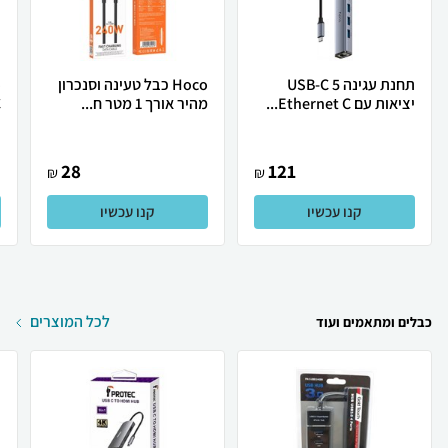
תחנת עגינה USB-C 5
Hoco כבל טעינה וסנכרון
יציאות עם Ethernet C...
מהיר אורך 1 מטר ח...
C ב
28
121
₪
₪
קנו עכשיו
קנו עכשיו
לכל המוצרים
כבלים ומתאמים ועוד