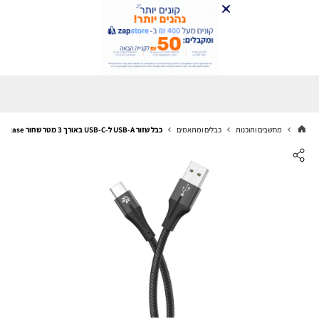
מחשבים ותוכנות
כבלים ומתאמים
כבל שזור USB-A ל-USB-C באורך 3 מטר שחור Miracase