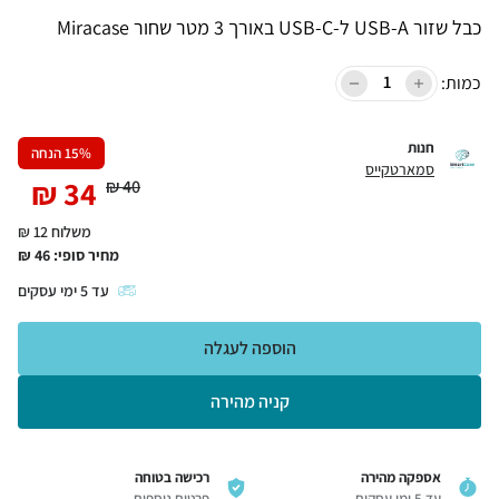
כבל שזור USB-A ל-USB-C באורך 3 מטר שחור Miracase
כמות:
חנות
% הנחה
15
סמארטקייס
₪
34
₪
40
משלוח 12 ₪
מחיר סופי:
46
₪
עד
5
ימי עסקים
הוספה לעגלה
קניה מהירה
אספקה מהירה
רכישה בטוחה
עד 5 ימי עסקים
פרטים נוספים