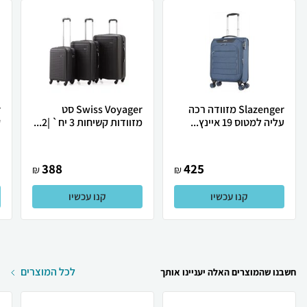
Slazenger מזוודה רכה
Swiss Voyager סט
עליה למטוס 19 איינץ...
מזוודות קשיחות 3 יח` |2...
ק
388
425
₪
₪
קנו עכשיו
קנו עכשיו
לכל המוצרים
חשבנו שהמוצרים האלה יעניינו אותך