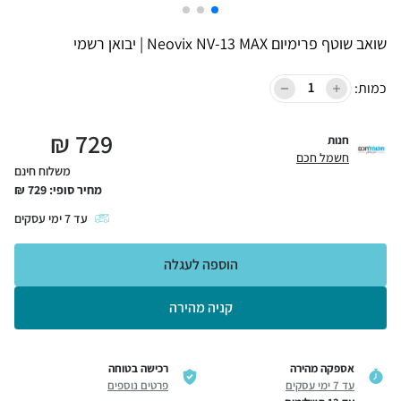
שואב שוטף פרימיום Neovix NV-13 MAX | יבואן רשמי
כמות:
₪
729
חנות
חשמל חכם
משלוח חינם
מחיר סופי:
729
₪
עד
7
ימי עסקים
הוספה לעגלה
קניה מהירה
אספקה מהירה
רכישה בטוחה
עד 7 ימי עסקים
פרטים נוספים