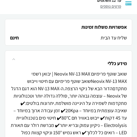
עד 12 תשלומים
פרטים נוספים
אפשרויות משלוח זמינות
שליח עד הבית
חינם
מידע כללי
Neovix NV-13 MAXשואב שוטף פרימיום עם חיטוי וייבוש
מתקדםהדור הבא של ניקוי הרצפה.ה-NV-13 MAX הוא דגם הדגל
של Neovix – עוצמה גבוהה יותר, סוללה גדולה יותר וטכנולוגיות
מתקדמות לשמירה על היגיינה מושלמת.יתרונות בולטים:✔️
שאיבה עוצמתית במיוחד – 20Kpa✔️ זמן עבודה ארוך במיוחד –
עד 45 דקות✔️ ייבוש באוויר חם 80°C✔️ חיטוי מים בטכנולוגיית
Electrolysis – ניקיון עמוק ובריא יותר✔️ מברשת רולר עם תאורת