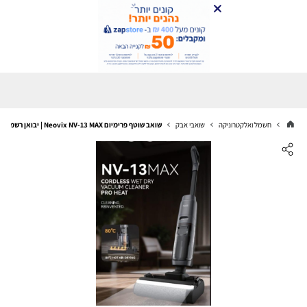
חשמל ואלקטרוניקה
שואבי אבק
שואב שוטף פרימיום Neovix NV-13 MAX | יבואן רשמי