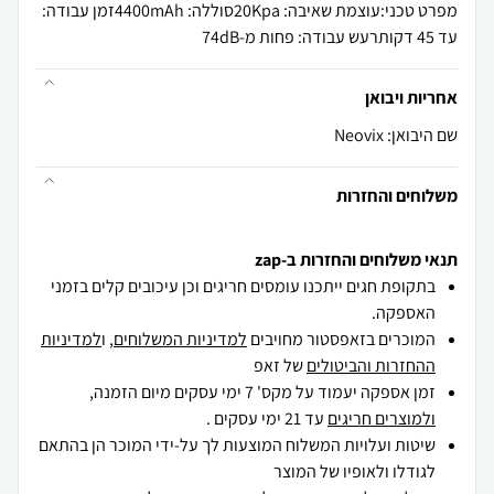
מפרט טכני:עוצמת שאיבה: 20Kpaסוללה: 4400mAhזמן עבודה:
עד 45 דקותרעש עבודה: פחות מ-74dB
אחריות ויבואן
שם היבואן: Neovix
משלוחים והחזרות
תנאי משלוחים והחזרות ב-zap
בתקופת חגים ייתכנו עומסים חריגים וכן עיכובים קלים בזמני
האספקה.
המוכרים בזאפסטור מחויבים
למדיניות המשלוחים
, ו
למדיניות
ההחזרות והביטולים
של זאפ
זמן אספקה יעמוד על מקס' 7 ימי עסקים מיום הזמנה,
ולמוצרים חריגים
עד 21 ימי עסקים .
שיטות ועלויות המשלוח המוצעות לך על-ידי המוכר הן בהתאם
לגודלו ולאופיו של המוצר