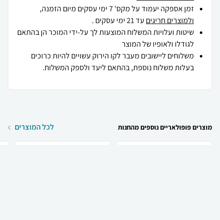
זמן אספקה יעמוד על מקס' 7 ימי עסקים מיום הזמנה,
ולמוצרים חריגים
עד 21 ימי עסקים .
שיטות ועלויות המשלוח המוצעות לך על-ידי המוכר הן בהתאם
לגודלו ולאופיו של המוצר
משלוחים ליישובים מעבר לקו הירוק עשויים להיות כרוכים
בעלות משלוח נוספת, בהתאם ליעד ולספק המשלוח.
לכל המוצרים
מוצרים פופולאריים נוספים מהחנות
₪
199
₪
60
קניה מהירה
הוספה לעגלה
20 ₪ למשלוח
y
Thierry Mugler Thierry
Christian Dior Christian