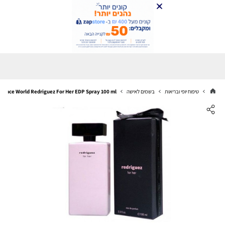
טיפוח יופי ובריאות
בשמים לאישה
Fragrance World Redriguez For Her EDP Spray 100 ml פרגרנס וורלד אדפ לאישה 0