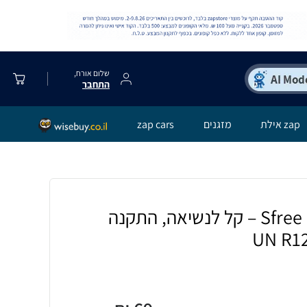
שלום אורח,
התחבר
zap אילת
מזגנים
zap cars
בוסטר בטיחות Sfree Go – קל לנשיאה, התקנה