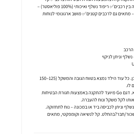
משקל – מושלם להובלה והעברה בין רכבים✅ ריפוד נשלף ואיכותי (100% פוליאסטר) –
– מתאים גם לרכבים קטנים✅ מושב ארגונומי לנוחות
האם מתאים לילדים בני 7–10?כן. כל עוד הילד נמצא בטווח הגובה והמשקל (125–150
האם הבוסטר כולל איזופיקס?לא. דגם Go מיועד להתקנה באמצעות חגורת הבטיחות
ור/חבר?בהחלט. קל לנשיאה וקומפקטי, מתאים