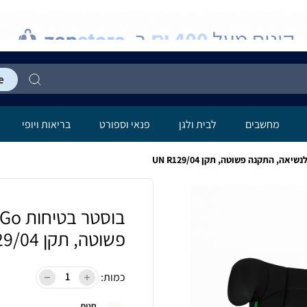
מחשבים
לבית ולגן
פנאי וספורט
בריאות ויופי
פשוטה, תקן UN R129/04
כמות:
חנות