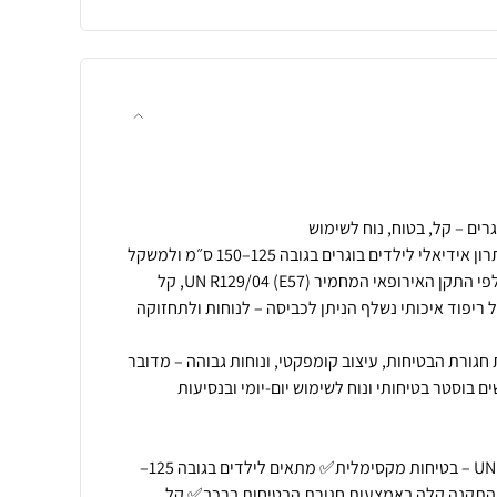
הכירו את בוסטר Sfree Go – פתרון אידיאלי לילדים בוגרים בגובה 125–150 ס״מ ולמשקל
של עד 36 ק״ג.הבוסטר מאושר לפי התקן האירופאי המחמיר UN R129/04 (E57), קל
ל ריפוד איכותי נשלף הניתן לכביסה – לנוחות ולתחזוקה
גורת הבטיחות, עיצוב קומפקטי, ונוחות גבוהה – מדובר
 בוסטר בטיחותי ונוח לשימוש יום-יומי ובנסיעות
✅ תקן בטיחות UN R129/04 (E57) – בטיחות מקסימלית✅ מתאים לילדים בגובה 125–
ובמשקל עד 36 ק״ג✅ התקנה קלה באמצעות חגורת הבטיחות ברכב✅ קל