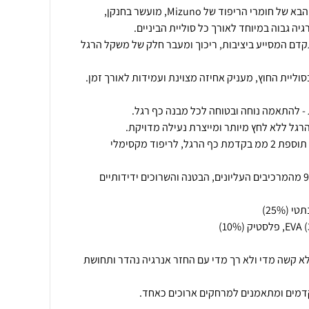
MIZUNO ENERZY NXT - הדור הבא של חומרי הריפוד של Mizuno, מועשר בחנקן,
נה גלי מתקדם המסייע ביציבות, ריכוך ומעבר חלק של משקל הרגל
עובי סוליה מוגבר - 10 ממ עקב, תוספת 2 ממ בקדמת כף הרגל, לריפוד מקסימלי
חומרים ממוחזרים - יותר מ־90% מהמרכיבים העליונים, הבטנה והשרוכים ידידותיים
לא קשה מדי ולא רך מדי עם החזר אנרגיה נהדר ותחושת