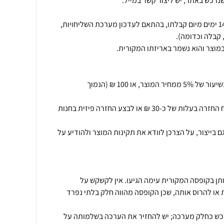
נרכש באתר, יש ליצור קשר במייל:
החזרת המוצר תתאפשר בתוך 14 ימים מיום קבלתו, בהתאם לעדכון מערכת השליחויות,
ביטול עסקה יחויב בדמי ביטול בשיעור של 5% ממחיר המוצר, או 100 ₪ (הנמוך
.בנוסף יוכל הלקוח לקבל משלוח החזרה בעלות של כ-30 ₪ או לבצע החזרה פיזית בחנות
בייצור, על הצרכן לוודא את תקינות המוצר ולהודיע על
ותן בקופסה המקורית עימה הגיעו. אין לקשקש על
או להרוס אותה, שכן הקופסה מהווה חלק בלתי נפרד
רכש כחלק מערכה; יש להחזיר את הערכה בשלמותה על