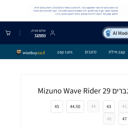
שלום אורח,
התחבר
zap אילת
מזגנים
zap cars
Mizuno Wave
44
42
45
44.50
43
48
47