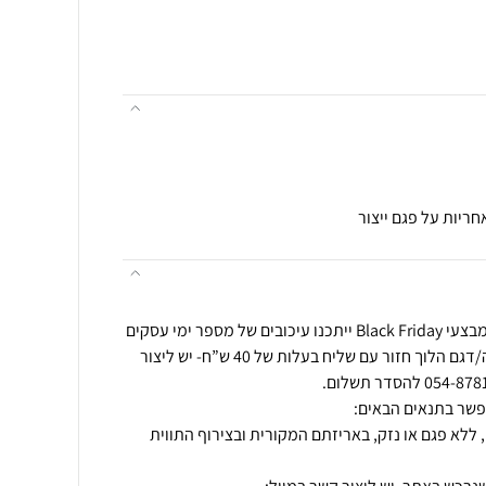
במהלך תקופת החגים ובמהלך מבצעי Black Friday ייתכנו עיכובים של מספר ימי עסקים
בזמני המשלוחים. החלפת מידה/דגם הלוך חזור עם שליח בעלות של 40 ש”ח- יש ליצור
 ללא פגם או נזק, באריזתם המקורית ובצירוף התווית