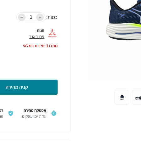
כמות:
חנות
פרו ראנר
נותרו
1
יחידות במלאי
קניה מהירה
אספקה מהירה
רכ
עד 7 ימי עסקים
פר