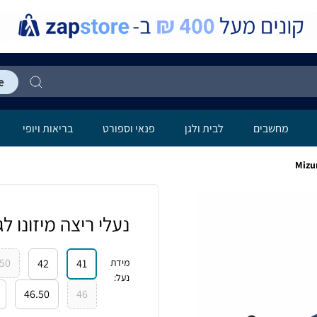
מחשבים
לבית ולגן
פנאי וספורט
בריאות ויופי
נעלי ריצה מיזונו לגברים  Rider 29ׁ
.50
מידת
41
42
נעל
:
46.50
46