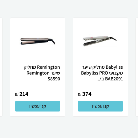
Babyliss מחליק שיער
Remington ‏מחליק
מקצועי Babyliss PRO
שיער Remington
BAB2091 בי...
S8590
214
374
₪
₪
קנו עכשיו
קנו עכשיו