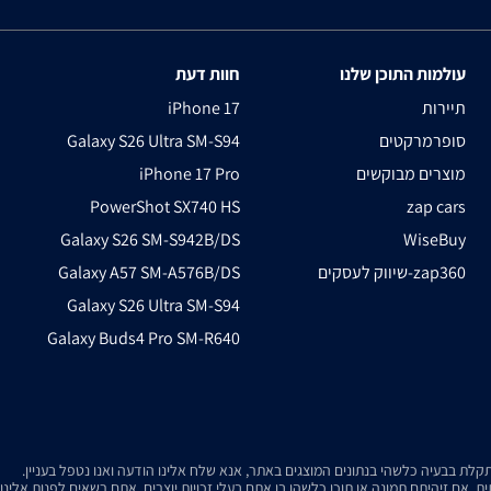
עולמות התוכן שלנו
חוות דעת
תיירות
iPhone 17
סופרמרקטים
Galaxy S26 Ultra SM-S94
מוצרים מבוקשים
iPhone 17 Pro
PowerShot SX740 HS
zap cars
Galaxy S26 SM-S942B/DS
WiseBuy
שיווק לעסקים-zap360
Galaxy A57 SM-A576B/DS
Galaxy S26 Ultra SM-S94
Galaxy Buds4 Pro SM-R640
. אם זיהיתם תמונה או תוכן כלשהו בו אתם בעלי זכויות יוצרים, אתם רשאים לפנות אלינ