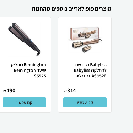
מוצרים פופולאריים נוספים מהחנות
Babyliss ‏מברשת
Remington ‏מחליק
להחלקה Babyliss
שיער Remington
AS952E בייביליס
S5525
190
314
₪
₪
קנו עכשיו
קנו עכשיו