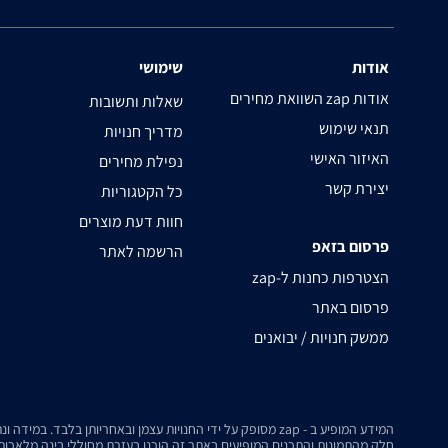
אודות
שימושי
השוואת מחירים zap אודות
שאלות ותשובות
תנאי שימוש
מדריך חנויות
האיזור האישי
נפילת מחירים
יצירת קשר
כל הקטגוריות
חוות דעת מוצרים
פרסום בזאפ
הרשמה לאתר
zap-הצטרפות כחנות ל
פרסום באתר
ממשק חנויות / יבואנים
המידע המופיע ב - zap מסופק על ידי החנויות עצמן ובאחריותן בלבד. במידה ונתקלת בבעיה כלשהי בנתונים המוצגים באתר, אנא שלח אלינו הודעה ואנו נטפל בעניין.
חלק מהתמונות והתכנים המופיעים באתר זה הוכנו בעזרת מחוללי בינה מלאכותית