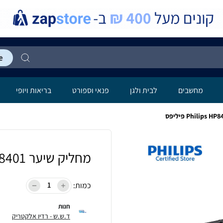
מחשבים
לבית ולגן
פנאי וספורט
בריאות ויופי
‏מחליק שיער Philips HP8401 פיליפס
כמות:
חנות
ד.ש.ש - רדיו אלקטריק