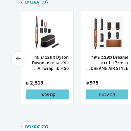
לכל המוצרים
Dreame מעצב שיער
Dyson מעצב שיער
דרימי 7 ב 1 דגם
כולל אביזרים Dyson
p i.d
+‎W...
Airwrap I.D HS0...
DREAME AIR STYLE ...
2,519
975
₪
₪
קנו עכשיו
קנו עכשיו
לכל המוצרים