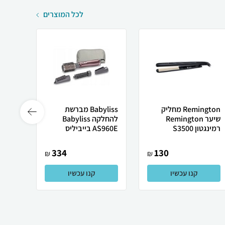
לכל המוצרים
Remington מחליק
Babyliss ‏מברשת
שיער Remington
להחלקה Babyliss
C325E
רמינגטון S3500
AS960E בייביליס
בייבי
334
130
₪
₪
קנו עכשיו
קנו עכשיו