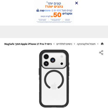
חשמל ואלקטרוניקה
כיסויים לסלולריים
כיסוי ל-Apple iPhone 17 Pro תומך MagSafe מבית OtterBox בצבע שחור שקוף