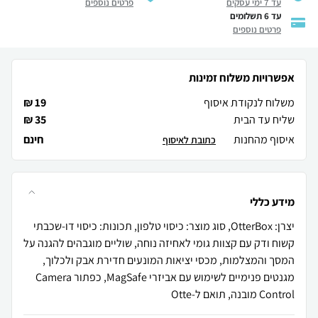
עד 7 ימי עסקים
פרטים נוספים
עד 6 תשלומים
פרטים נוספים
אפשרויות משלוח זמינות
משלוח לנקודת איסוף
19 ₪
שליח עד הבית
35 ₪
איסוף מהחנות
חינם
כתובת לאיסוף
מידע כללי
יצרן: OtterBox, סוג מוצר: כיסוי טלפון, תכונות: כיסוי דו-שכבתי
קשוח ודק עם קצוות גומי לאחיזה נוחה, שוליים מוגבהים להגנה על
המסך והמצלמות, מכסי יציאות המונעים חדירת אבק ולכלוך,
מגנטים פנימיים לשימוש עם אביזרי MagSafe, כפתור Camera
Control מובנה, תואם ל-Otte