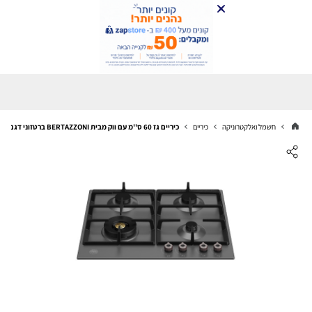
חשמל ואלקטרוניקה
כיריים
כיריים גז 60 ס''מ עם ווק מבית BERTAZZONI ברטזוני דגם P604LPRO סדרת PROFESSIONAL