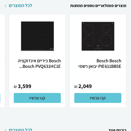
לכל המוצרים
מוצרים פופולאריים נוספים מהחנות
Bosch Bosch
Bosch ‏כיריים אינדוקציה
8
PIE611BB5E יבואן רשמי
Bosch PVQ631HC1E...
י
3,599
2,049
₪
₪
קנו עכשיו
קנו עכשיו
לכל המוצרים
כיריים ועוד