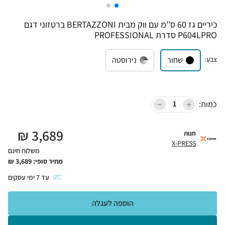
כיריים גז 60 ס''מ עם ווק מבית BERTAZZONI ברטזוני דגם
P604LPRO סדרת PROFESSIONAL
צבע
:
שחור
נירוסטה
כמות:
₪
3,689
חנות
X-PRESS
משלוח חינם
מחיר סופי:
3,689
₪
עד
7
ימי עסקים
הוספה לעגלה