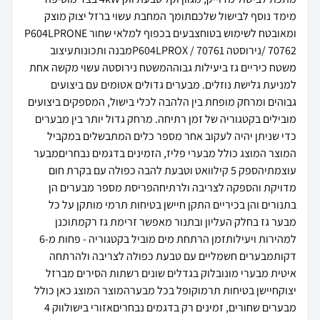
מימד נוסף לבישול שלכםתומך המחבת עשוי ברזל יצוק מוצק
ומאובטח לשימוש בטוחצבעים בכפוף למלאי שחור P604LPRONE
/ 70762נירוסטה P604LPROX / 70761מבנה ותכונותעיצוב
משטח כיריים גז ביעילות גבוההמשטח נירוסטה עשוי מקשה אחת
למניעת גלישת נוזלים. מבערים גדולים אטומים עם ביצועים
גבוהים ומרחק מופחת בין הלהבה לכלי בישול, המספקים ביצועים
מובילים בקטגוריה של זמן רתיחה. מרחק גדול יותר בין מבערים
כדי שניתן יהיה לעקוב אחר מספר כלים המתבשלים במקביל
המוצר המוצג כולל מבערי פליז, הזמינים בדגמים נבחריםמבער
עוצמתיהספק 5 קילוואט וטבעת להבה כפולה עם בקרת חום
מדויקת והספקה לצריבה ולרתיחהפריסת מספר מבערים הן
בתנורים והן בכיריים התקן חיישן בטיחות תרמי מותקן על כל
מבער גז בחלק העליון ובתנור מאפשר זרימת גז רקמתוכנן
למהירות ויעילותזמן הרתחת מים מוביל בקטגוריה - פחות מ-6
דקותמבערים חשמליים עם טבעת כפולה לצריבה ולהרתחה
איטית מבערי מונובלוק בגדלים שונים רשתות הסירים מברזל
יצוקחיישן בטיחות תרמוקופל בכל מבערהמוצר המוצג כאן כולל
מבערים שחורים, זמינים רק בדגמים נבחריםאזורי בישולווק 4