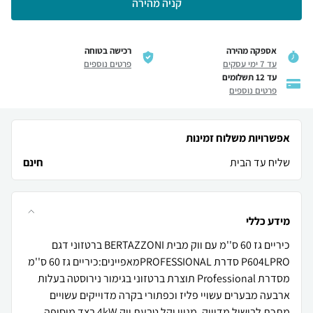
קניה מהירה
אספקה מהירה
רכישה בטוחה
עד 7 ימי עסקים
פרטים נוספים
עד 12 תשלומים
פרטים נוספים
אפשרויות משלוח זמינות
שליח עד הבית
חינם
מידע כללי
כיריים גז 60 ס''מ עם ווק מבית BERTAZZONI ברטזוני דגם
P604LPRO סדרת PROFESSIONALמאפיינים:כיריים גז 60 ס''מ
מסדרת Professional תוצרת ברטזוני בגימור נירוסטה בעלות
ארבעה מבערים עשויי פליז וכפתורי בקרה מדוייקים עשויים
מתכת לבישול מדוייק, מגוון וקל טבעת ווק 4kW בצד מוסיפה