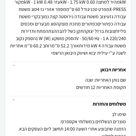
kWמהיר למחצה 0.60 kW - 1.75 kWעזר 0.48 kW - 1 kWמקור
X-PRESSמפרט טכניגודל 60 ס''ממספר אזורי גז 4סוג משטח
עבודה גזעיצוב משטח עבודה נירוסטה קצה נמוךבקרי משטח
עבודה כפתוריםכפתורים מתכת מוצקהסוג מבערים ומכסים
פליזחצובות ברזל יצוקהתקן כשל להבההצתהמתח ותדירות
220/240 V - 50/60 Hz - 1 Aהספק מושקע (W) 1 Wהספק נקוב
משטח עבודה 4 kW מידותאורך 52.2 ס''מרוחב 60.2 ס''מ אחריות
לשנה ע''י עילית יבוא ושיווק היבואן הרשמי
אחריות ויבואן
שם נותן האחריות: שנה
תקופת האחריות 12 חודשים
משלוחים והחזרות
הזמנה שתבוצע אחרי השעה 14:00 תחשב ליום העסקים הבא.