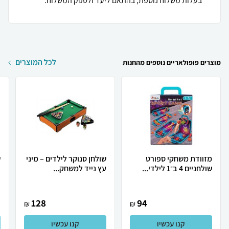
בעלות משלוח נוספת, בהתאם ליעד ולספק המשלוח.
לכל המוצרים
מוצרים פופולאריים נוספים מהחנות
מזוודת משחקי ספורט
שולחן סנוקר לילדים – מיני
ש
שולחניים 4 ב־1 לילדי...
עץ נייד למשחק...
ר
128
94
₪
₪
קנו עכשיו
קנו עכשיו