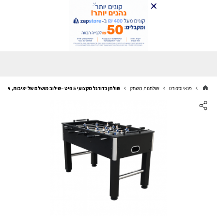
פנאי וספורט
שולחנות משחק
שולחן כדורגל מקצועי 5 פיט –שילוב מושלם של יציבות, איכות וכיף לכל המשפחה