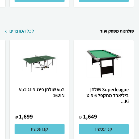
לכל המוצרים
שולחנות משחק ועוד
Superleague שולחן
Vo2 שולחן פינג פונג Vo2
ביליארד מתקפל 6 פיט
162IN
.
Ki...
1,699
1,649
₪
₪
קנו עכשיו
קנו עכשיו