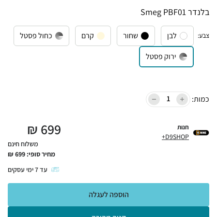
‏בלנדר Smeg PBF01
לבן
שחור
קרם
כחול פסטל
צבע
:
ירוק פסטל
כמות:
₪
699
חנות
D9SHOP+
משלוח חינם
מחיר סופי:
699
₪
עד
7
ימי עסקים
הוספה לעגלה