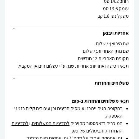
משקל נטו 1.8 קג
אחריות ויבואן
שם היבואן: י.שלום
שם נותן האחריות: י.שלום
תקופת האחריות 12 חודשים
תנאי רכישה ואחריות: אחריות שנה ע"י י.שלום היבואן המקביל
משלוחים והחזרות
תנאי משלוחים והחזרות ב-zap
בתקופת חגים ייתכנו עומסים חריגים וכן עיכובים קלים בזמני
האספקה.
המוכרים בזאפסטור מחויבים
למדיניות המשלוחים
, ו
למדיניות
ההחזרות והביטולים
של זאפ
זמן אספקה יעמוד על מקס' 7 ימי עסקים מיום הזמנה,