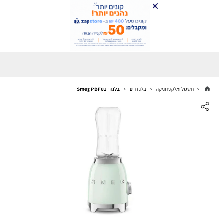
חשמל ואלקטרוניקה
בלנדרים
‏בלנדר Smeg PBF01