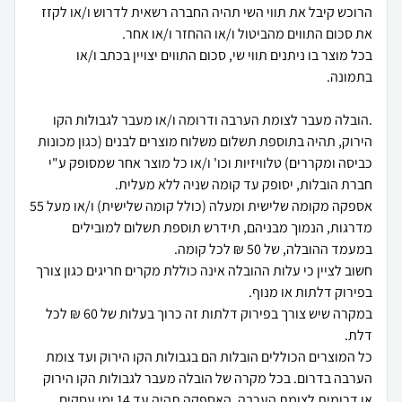
הרוכש קיבל את תווי השי תהיה החברה רשאית לדרוש ו/או לקזז
בכל מוצר בו ניתנים תווי שי, סכום התווים יצויין בכתב ו/או
.הובלה מעבר לצומת הערבה ודרומה ו/או מעבר לגבולות הקו
הירוק, תהיה בתוספת תשלום משלוח מוצרים לבנים (כגון מכונות
כביסה ומקררים) טלוויזיות וכו' ו/או כל מוצר אחר שמסופק ע"י
אספקה מקומה שלישית ומעלה (כולל קומה שלישית) ו/או מעל 55
מדרגות, הנמוך מבניהם, תידרש תוספת תשלום למובילים
חשוב לציין כי עלות ההובלה אינה כוללת מקרים חריגים כגון צורך
במקרה שיש צורך בפירוק דלתות זה כרוך בעלות של 60 ₪ לכל
כל המוצרים הכוללים הובלות הם בגבולות הקו הירוק ועד צומת
הערבה בדרום. בכל מקרה של הובלה מעבר לגבולות הקו הירוק
או דרומית לצומת הערבה, האספקה תהיה עד 14 ימי עסקים