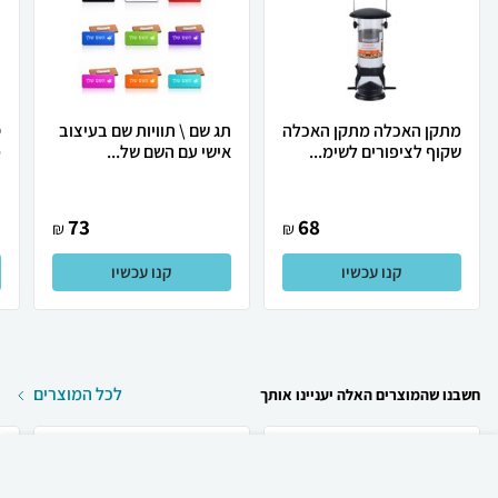
מתקן האכלה מתקן האכלה
תג שם \ תוויות שם בעיצוב
ס
שקוף לציפורים לשימ...
אישי עם השם של...
מ
73
68
₪
₪
קנו עכשיו
קנו עכשיו
לכל המוצרים
חשבנו שהמוצרים האלה יעניינו אותך
₪
35
קניה מהירה
הוספה לעגלה
משלוח חינם