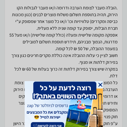
.הובלה מעבר לצומת הערבה ודרומה ו/או מעבר לגבולות הקו
הירוק, תהיה בתוספת תשלום משלוח מוצרים לבנים (כגון מכונות
כביסה ומקררים) טלוויזיות וכו' ו/או כל מוצר אחר שמסופק ע"י
אספקה מקומה שלישית ומעלה (כולל קומה שלישית) ו/או מעל 55
מדרגות, הנמוך מבניהם, תידרש תוספת תשלום למובילים
חשוב לציין כי עלות ההובלה אינה כוללת מקרים חריגים כגון צורך
במקרה שיש צורך בפירוק דלתות זה כרוך בעלות של 60 ₪ לכל
כל המוצרים הכוללים הובלות הם בגבולות הקו הירוק ועד צומת
הערבה בדרום. בכל מקרה של הובלה מעבר לגבולות הקו הירוק
או דרומית לצומת הערבה, האספקה תהיה עד 14 ימי עסקים
ותירש תוספת תשלום שנעה בין 100 ₪ ל- 350 ₪ תלוי במוצר
ע"פ חוק פינוי פסולת אלקטרונית, יש ללקוח זכות שהמוצר הישן