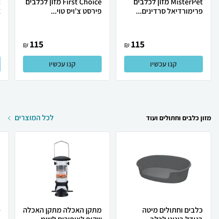
MisterPet מזון לכלבים
First Choice מזון לכלבים
פרימורדיאל סרדינים...
פירסט צ'ויס טוי...
א
115
115
₪
₪
קנו עכשיו
קנו עכשיו
לכל המוצרים
מזון כלבים וחתולים ועוד
כלבים וחתולים מיטה
מתקן האכלה מתקן האכלה
מ