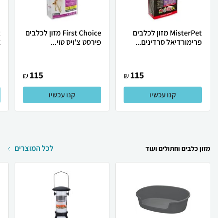
MisterPet מזון לכלבים
First Choice מזון לכלבים
פרימורדיאל סרדינים...
פירסט צ'ויס טוי...
א
115
115
₪
₪
קנו עכשיו
קנו עכשיו
לכל המוצרים
מזון כלבים וחתולים ועוד