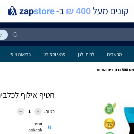
מחשבים
לבית ולגן
פנאי וספורט
בריאות ויופי
החיות
חטיף אילוף לכלבים דלישס 800 
כמות:
חנות
noknok