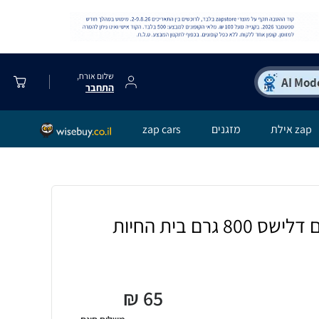
שלום אורח,
התחבר
zap אילת
מזגנים
zap cars
גרם בית החיות
₪
65