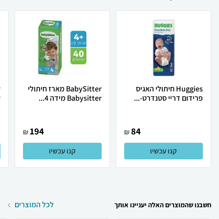
Huggies חיתולי האגיס
BabySitter מארז חיתולי
פרידום דריי סטנדרט-...
Babysitter מידה 4...
r
194
84
₪
₪
קנו עכשיו
קנו עכשיו
לכל המוצרים
חשבנו שהמוצרים האלה יעניינו אותך