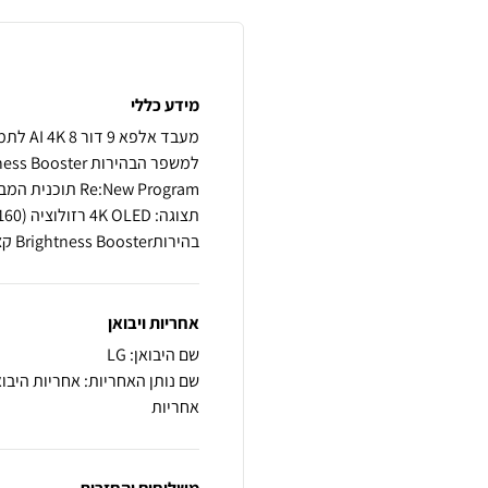
מידע כללי
מעבד א
בהירותBrightness Booster קצב ריענון 120 הרץ (טבעי) 144 הרץ (VRR)
אחריות ויבואן
שם היבואן: LG
אחריות