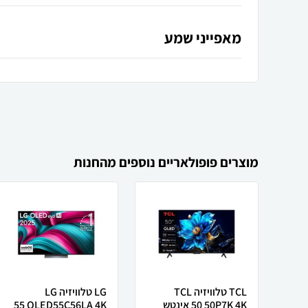
מאפייני שמע
מוצרים פופולאריים נוספים מהחנות
TCL טלוויזיה TCL
LG טלוויזיה LG
50P7K 4K ‏50 ‏אינטש
OLED55C56LA 4K ‏55