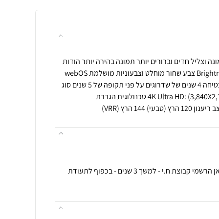
לפא 9 דור 8 AI 4K לתמונה וצליל חדים וברורים יותר תמונה בהירה יותר הודות
למשפר הבהירות Brightness Booster צבע שחור מוחלט וצבעוניות מושלמת webOS
Re:New Program תוכנית המבטיחה 4 שנים של שדרוגים על פני תקופה של 5 שנים סוג
תצוגה: 4K OLED רזולוציה 4K Ultra HD: (3,840X2,160) טכנולוגית הגברת
שם נותן האחריות: אחריות היבואן הרשמי קבוצת ח.י - למשך 3 שנים - בכפוף לתעודת