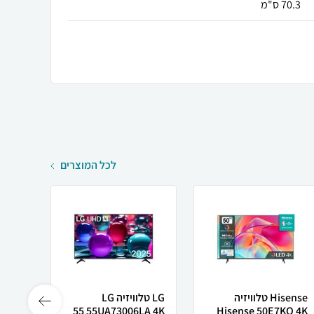
70.3 ס"מ
לכל המוצרים
Hisense טלוויזיה
LG טלוויזיה LG
Hisense 50E7KQ 4K
55UA73006LA 4K ‏55
2Q 4K