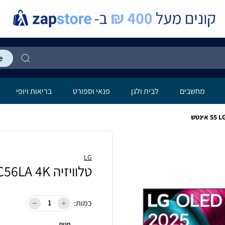
מחשבים
לבית ולגן
פנאי וספורט
בריאות ויופי
LG
טלוויזיה LG OLED55C56LA 4K ‏55 ‏אינטש
כמות:
חנות