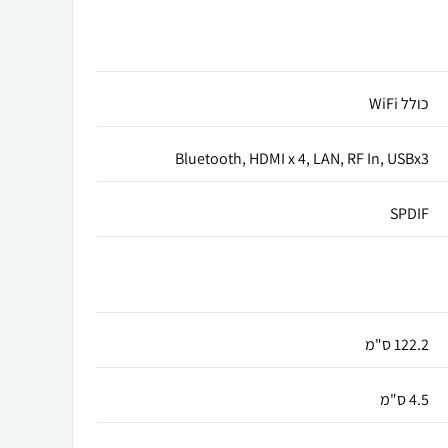
כולל WiFi
Bluetooth, HDMI x 4, LAN, RF In, USBx3
SPDIF
122.2 ס"מ
4.5 ס"מ