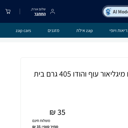
שלום אורח,
התחבר
יאות ויופי
zap אילת
מזגנים
zap cars
מזון רטוב לחתולים מיגליאור עוף והודו 405 גרם בית
₪
35
משלוח חינם
מחיר סופי:
35
₪