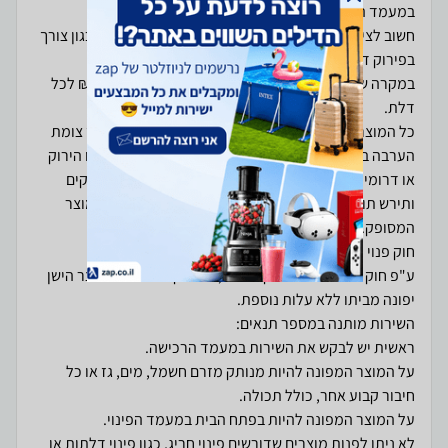
חשוב לציין כי עלות ההובלה אינה כוללת מקרים חריגים כגון צורך
במקרה שיש צורך בפירוק דלתות זה כרוך בעלות של 60 ₪ לכל
כל המוצרים הכוללים הובלות הם בגבולות הקו הירוק ועד צומת
הערבה בדרום. בכל מקרה של הובלה מעבר לגבולות הקו הירוק
או דרומית לצומת הערבה, האספקה תהיה עד 14 ימי עסקים
ותירש תוספת תשלום שנעה בין 100 ₪ ל- 350 ₪ תלוי במוצר
ע"פ חוק פינוי פסולת אלקטרונית, יש ללקוח זכות שהמוצר הישן
על המוצר המפונה להיות מנותק מזרם חשמל, מים, גז או כל
לא ניתן לפנות מוצרים שדורשים פינוי חריג, כגון פינוי דלתות או