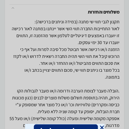
משלוחים והחזרות
לאור התחייבות החברה תווי השי אשר יינתנו במתנה לאור רכישה
זו יועברו באמצעים דיגיטליים לטלפון אשר מהזמנה זו, התווים
הזמנה ו/או רכישה אשר תבוטל מכל סיבה למרות ועל אף כי
הרוכש קיבל את תווי השי תהיה החברה רשאית לדרוש ו/או לקזז
בכל מוצר בו ניתנים תווי שי, סכום התווים יצויין בכתב ו/או
.הובלה מעבר לצומת הערבה ודרומה ו/או מעבר לגבולות הקו
הירוק, תהיה בתוספת תשלום משלוח מוצרים לבנים (כגון מכונות
כביסה ומקררים) טלוויזיות וכו' ו/או כל מוצר אחר שמסופק ע"י
אספקה מקומה שלישית ומעלה (כולל קומה שלישית) ו/או מעל 55
מדרגות, הנמוך מבניהם, תידרש תוספת תשלום למובילים