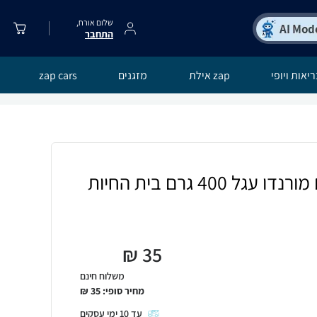
שלום אורח,
התחבר
יאות ויופי
zap אילת
מזגנים
zap cars
 400 גרם בית החיות
₪
35
משלוח חינם
מחיר סופי:
35
₪
עד
10
ימי עסקים