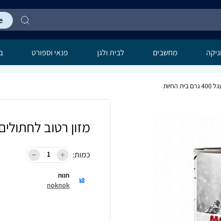
יקה
מחשבים
לבית ולגן
פנאי וספורט
בר
החיות
מזון רטוב לחתולים מורנדו עגל
כמות:
חנות
noknok