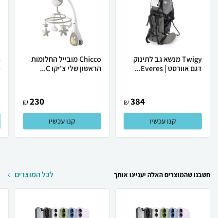
Twigy מנשא גב לתינוק
Chicco מובייל החלומות
דגם אוורסט | Everes...
הראשון שלי צ'יקו C...
מ
230
384
₪
₪
קנו עכשיו
קנו עכשיו
לכל המוצרים
חשבנו שהמוצרים האלה יעניינו אותך