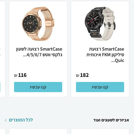
SmartCase רצועת
SmartCase רצועה לשעון
סיליקון FKM איכותית
גלקסי ווטש 4/5/6/7...
ח
Quic...
116
182
₪
₪
קנו עכשיו
קנו עכשיו
לכל המוצרים
אביזרים לשעונים ועוד