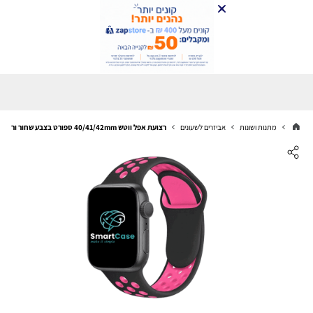
מתנות ושונות
אביזרים לשעונים
רצועת אפל ווטש 40/41/42mm ספורט בצבע שחור ורוד ML