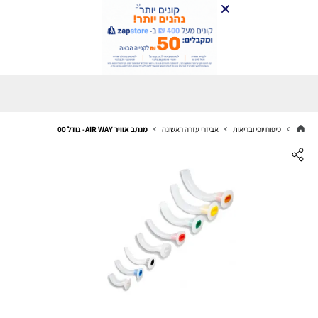
טיפוח יופי ובריאות
אביזרי עזרה ראשונה
מנתב אוויר AIR WAY- גודל 00