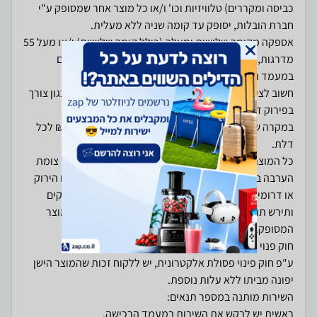
כביסה ומקררים) טלוויזיות וכו' ו/או כל מוצר אחר שמסופק ע"י
אספקה מקומה שלישית ומעלה (כולל קומה שלישית) ו/או מעל 55
מדרגות, הנמוך מבניהם, תידרש תוספת תשלום למובילים
חשוב לציין כי עלות ההובלה אינה כוללת מקרים חריגים כגון צורך
במקרה שיש צורך בפירוק דלתות זה כרוך בעלות של 60 ₪ לכל
כל המוצרים הכוללים הובלות הם בגבולות הקו הירוק ועד צומת
הערבה בדרום. בכל מקרה של הובלה מעבר לגבולות הקו הירוק
או דרומית לצומת הערבה, האספקה תהיה עד 14 ימי עסקים
ותירש תוספת תשלום שנעה בין 100 ₪ ל- 350 ₪ תלוי במוצר
ע"פ חוק פינוי פסולת אלקטרונית, יש ללקוח זכות שהמוצר הישן