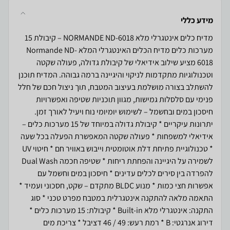
מידע כללי
מדיח כלים אינטגרלי מלא NORMANDE ND-6018 – קיבולת 15
מערכות כלים מדיח הכלים האינטגרלי המלא Normande ND-
6018 מציע שילוב אידיאלי של קיבולת גדולה, פעולה שקטה
וטכנולוגיות מתקדמות לניקוי והיגיינה ברמה גבוהה. המדיח תוכנן
להשתלב בצורה מושלמת בעיצוב המטבח, תוך ניצול חכם של חלל
פנימי עם סלסלות גמישות, מגוון תוכניות שטיפה ואפשרויות
חיסכון במים ובחשמל – לשימוש יומיומי נוח ויעיל לאורך זמן.
יתרונות עיקריים * קיבולת גדולה במיוחד של 15 מערכות כלים –
אידיאלי למשפחות * פעולה שקטה המאפשרת הפעלה בכל שעה
* טכנולוגיית פתיחת דלת אוטומטית וייבוש באוויר חם * חיטוי UV
לשמירה על היגיינה והפחתת ריחות * שטיפה חכמה Dual Wash
להפרדה בין סירים לכלים עדינים * חיסכון במים וחשמל עם
אפשרות חצי כמות * מנוע BLDC מתקדם – שקט, חסכוני ועמיד *
התאמה מלאה להתקנה אינטגרלית במטבח מפרט טכני * סוג
התקנה: אינטגרלי מלא Built-in * קיבולת: 15 מערכות כלים *
דירוג אנרגטי: B * רמת רעש: 49 / 46 דציבל * צריכת מים