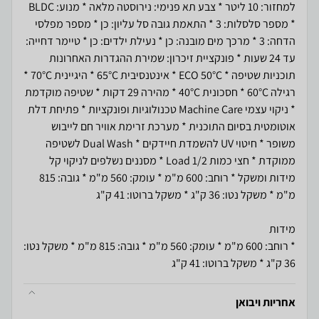
למחזור: 10 ליטר * צבע תא פנימי: נירוסטה מלאה * מנוע: BLDC
* מספר סלסלות: 3 * התאמת גובה סל עליון: כן * מספר מפלסי
הדחה: 3 * מרכך מים מובנה: כן * נעילת ילדים: כן * טיימר דחייה:
עד 24 שעות * פונקציית זיכרון: שמירת ההגדרות האחרונות
תוכניות שטיפה * ECO 50°C * אינטנסיבית 65°C * היגיינית 70°C *
רגילה 60°C * חסכונית 40°C * מהירה 29 דקות * שטיפה מוקדמת
* ניקוי עצמי Machine Care טכנולוגיות ופונקציות * פתיחת דלת
אוטומטית בסיום התוכנית * מערכת זרימת אוויר חם לייבוש
משופר * חיטוי UV להשמדת חיידקים * Dual Wash לשטיפה
ממוקדת * חצי כמות Load 1/2 * מסננים נשלפים לניקוי קל
מידות ומשקל * רוחב: 600 מ"מ * עומק: 560 מ"מ * גובה: 815
* רוחב: 600 מ"מ * עומק: 560 מ"מ * גובה: 815 מ"מ * משקל נטו:
36 ק"ג * משקל ברוטו: 41 ק"ג
אחריות ויבואן