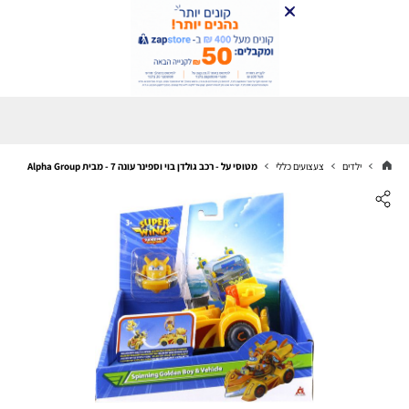
ילדים
צעצועים כללי
מטוסי על - רכב גולדן בוי וספינר עונה 7 - מבית Alpha Group