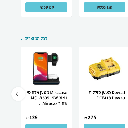
קנו עכשיו
קנו עכשיו
לכל המוצרים
Dewalt מטען סוללות
Miracase מטען אלחוטי
MQIW505 15W 3IN1
DCB118 Dewalt
שחור Miracas...
1096
129
275
₪
₪