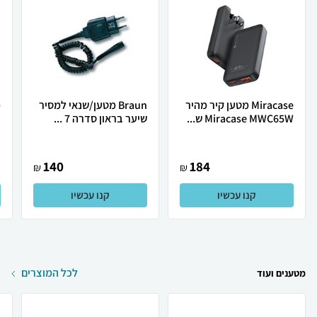
Miracase מטען קיר מהיר
Braun מטען/שנאי למסיר
מ
Miracase MWC65W ש...
שיער בראון סדרה 7 ...
E
140
184
₪
₪
קנו עכשיו
קנו עכשיו
לכל המוצרים
מטענים ועוד