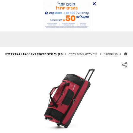
פנאי וספורט
ציוד צלילה, שחייה וגלישה
תיק על גלגלים דאפל באג EXTRA LARGE לציוד כבד ציוד צלילה וסקי נגד מייים