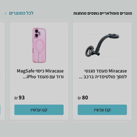
לכל המוצרים
מוצרים פופולאריים נוספים מהחנות
Miracase מעמד מגנטי
Miracase כיסוי MagSafe
למסך מולטימדיה ברכב ...
ורוד עם מעמד iPho...
8
93
80
₪
₪
קנו עכשיו
קנו עכשיו