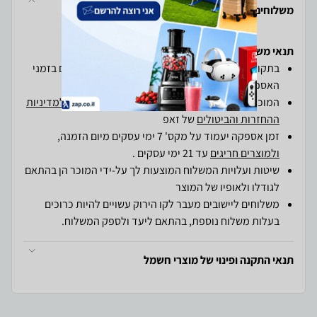
משלוחים והחזרות
תנאי משלוחים והחזרות ב-zap
בתקופת חגים ייתכנו עומסים חריגים וכן עיכובים קלים בזמני
האספקה.
המוכרים בזאפסטור מחויבים
למדיניות המשלוחים
, ו
למדיניות
ההחזרות והביטולים
של זאפ
זמן אספקה יעמוד על מקס' 7 ימי עסקים מיום הזמנה,
ולמוצרים חריגים
עד 21 ימי עסקים .
שיטות ועלויות המשלוח המוצעות לך על-ידי המוכר הן בהתאם
לגודלו ולאופיו של המוצר
משלוחים ליישובים מעבר לקו הירוק עשויים להיות כרוכים
בעלות משלוח נוספת, בהתאם ליעד ולספק המשלוח.
תנאי התקנה ופינוי של מוצרי חשמל