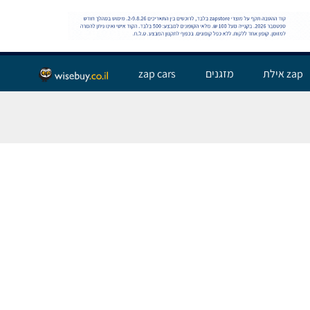
שלום אורח,
התחבר
zap אילת
מזגנים
zap cars