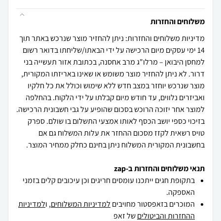
משלוחים והחזרות
מדיניות משלוחים והחזרות: ניתן להחזיר מוצר שנרכש באתר תוך
14 ימי עסקים מיום הרכישה על ידי הבאתו/שליחתו בדואר רשום
למחסן היבואן – מרלו"ג מרב אחסנה, בכתובת אזור תעשייה בני
דרור. לא ניתן להחזיר מוצר משומש או שאינו באריזתו המקורית,
מוצר שנרכש יוחזר במצב חדש ללא שימוש וכולל את כל חלקיו
ואביזרים נלווים, עד חודש מיום קבלתו על ידי הלקוח. בהחלפה
למוצר אחר יזוכה הרוכש בסכום שהופיע על גבי חשבונית הרכישה.
בזיכוי כספי יושב הכסף לאותו אמצעי התשלום בו שולם. ספרק
טויס רשאית לקזז מסכום ההחזר את עלות המשלוח גם אם
בחשבונית המקורית המשלוח ניתן בחינם כחלק ממחיר המוצר.
תנאי משלוחים והחזרות ב-zap
בתקופת חגים ייתכנו עומסים חריגים וכן עיכובים קלים בזמני
האספקה.
המוכרים בזאפסטור מחויבים
למדיניות המשלוחים
, ו
למדיניות
ההחזרות והביטולים
של זאפ