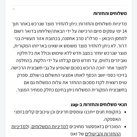
משלוחים והחזרות
מדיניות משלוחים והחזרות: ניתן להחזיר מוצר שנרכש באתר תוך
14 ימי עסקים מיום הרכישה על ידי הבאתו/שליחתו בדואר רשום
למחסן היבואן – מרלו"ג מרב אחסנה, בכתובת אזור תעשייה בני
דרור. לא ניתן להחזיר מוצר משומש או שאינו באריזתו המקורית,
מוצר שנרכש יוחזר במצב חדש ללא שימוש וכולל את כל חלקיו
ואביזרים נלווים, עד חודש מיום קבלתו על ידי הלקוח. בהחלפה
למוצר אחר יזוכה הרוכש בסכום שהופיע על גבי חשבונית הרכישה.
בזיכוי כספי יושב הכסף לאותו אמצעי התשלום בו שולם. ספרק
טויס רשאית לקזז מסכום ההחזר את עלות המשלוח גם אם
בחשבונית המקורית המשלוח ניתן בחינם כחלק ממחיר המוצר.
תנאי משלוחים והחזרות ב-zap
בתקופת חגים ייתכנו עומסים חריגים וכן עיכובים קלים בזמני
האספקה.
המוכרים בזאפסטור מחויבים
למדיניות המשלוחים
, ו
למדיניות
ההחזרות והביטולים
של זאפ