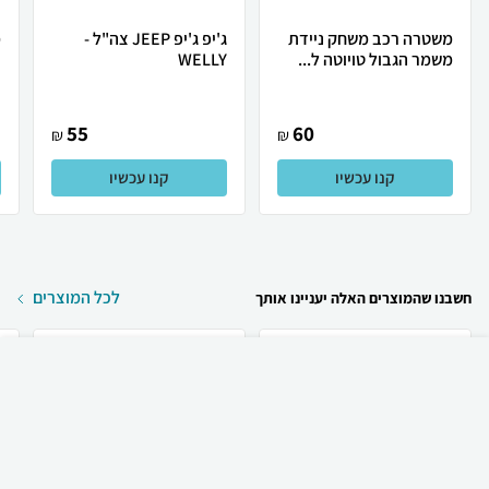
משטרה רכב משחק ניידת
ג'יפ ג'יפ JEEP צה"ל -
מ
משמר הגבול טויוטה ל...
WELLY
נ
55
60
₪
₪
קנו עכשיו
קנו עכשיו
לכל המוצרים
חשבנו שהמוצרים האלה יעניינו אותך
₪
155
קניה מהירה
הוספה לעגלה
30 ₪ למשלוח