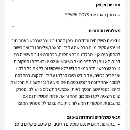
אחריות ויבואן
שם נותן האחריות: SPARK-TOYS
משלוחים והחזרות
מדיניות משלוחים והחזרות: ניתן להחזיר מוצר שנרכש באתר תוך
14 ימי עסקים מיום הרכישה על ידי הבאתו/שליחתו בדואר רשום
למחסן היבואן – מרלו"ג מרב אחסנה, בכתובת אזור תעשייה בני
דרור. לא ניתן להחזיר מוצר משומש או שאינו באריזתו המקורית,
מוצר שנרכש יוחזר במצב חדש ללא שימוש וכולל את כל חלקיו
ואביזרים נלווים, עד חודש מיום קבלתו על ידי הלקוח. בהחלפה
למוצר אחר יזוכה הרוכש בסכום שהופיע על גבי חשבונית הרכישה.
בזיכוי כספי יושב הכסף לאותו אמצעי התשלום בו שולם. ספרק
טויס רשאית לקזז מסכום ההחזר את עלות המשלוח גם אם
בחשבונית המקורית המשלוח ניתן בחינם כחלק ממחיר המוצר.
תנאי משלוחים והחזרות ב-zap
בתקופת חגים ייתכנו עומסים חריגים וכן עיכובים קלים בזמני