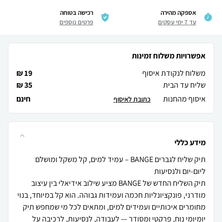
אספקה מהירה
רכישה בטוחה
עד 7 ימי עסקים
פרטים נוספים
אפשרויות משלוח זמינות
משלוח לנקודת איסוף
19 ₪
שליח עד הבית
35 ₪
איסוף מהחנות
חינם
כתובת לאיסוף
מידע כללי
תיק שליח לגברים BANGE – עמיד למים, קל משקל ומושלם
תיק השליח החדש של BANGE מציע שילוב אידיאלי בין עיצוב
מודרני, פונקציונליות חכמה ועמידות גבוהה. הוא קל במיוחד, בנוי
מחומרים איכותיים ועמידים למים, ומתאים לכל מי שמחפש תיק
יומיומי נוח, פרקטי ומסודר — לעבודה, לנסיעות, לרכיבה על