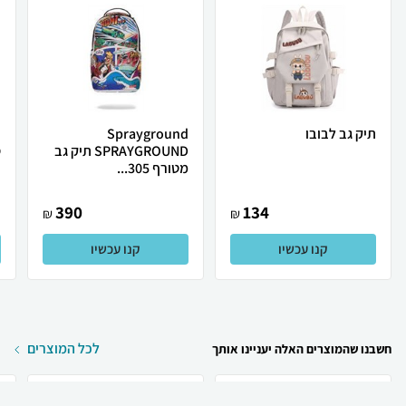
תיק גב לבובו
Sprayground
ת
SPRAYGROUND תיק גב
ס
מטורף 305...
390
134
₪
₪
קנו עכשיו
קנו עכשיו
לכל המוצרים
חשבנו שהמוצרים האלה יעניינו אותך