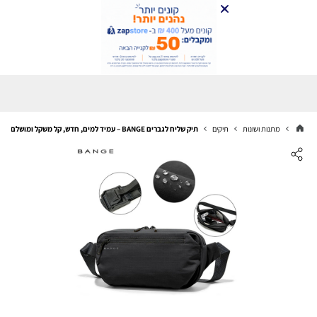
מתנות ושונות
תיקים
תיק שליח לגברים BANGE – עמיד למים, חדש, קל משקל ומושלם ליום‑יום