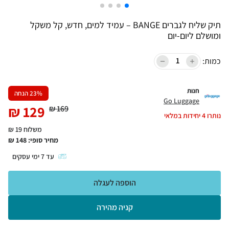
תיק שליח לגברים BANGE – עמיד למים, חדש, קל משקל
ומושלם ליום‑יום
כמות:
חנות
% הנחה
23
Go Luggage
₪
129
₪
169
נותרו
4
יחידות במלאי
משלוח 19 ₪
מחיר סופי:
148
₪
עד
7
ימי עסקים
הוספה לעגלה
קניה מהירה