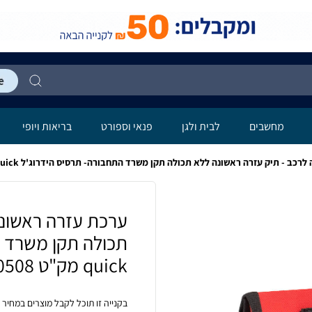
לה
מחשבים
לבית ולגן
פנאי וספורט
בריאות ויופי
ב - תיק עזרה ראשונה ללא תכולה תקן משרד התחבורה- תרסיס הידרוג'ל b-quick מק"ט 40508
ערכת עזרה ראשונה
quick מק"ט 40508
בקנייה זו תוכל לקבל מוצרים במחיר 