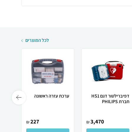
לכל המוצרים
דפיברילטור דגם HS1
ערכת עזרה ראשונה
3 יח
חברת PHILIPS
מי"ל
227
3,470
₪
₪