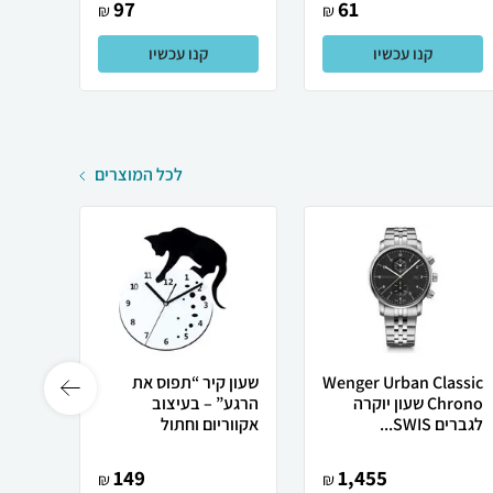
97
61
₪
₪
קנו עכשיו
קנו עכשיו
לכל המוצרים
Wenger Urban Classic
שעון קיר “תפוס את
שעון ק
Chrono שעון יוקרה
הרגע” – בעיצוב
Clock
לגברים SWIS...
אקווריום וחתול
149
1,455
₪
₪