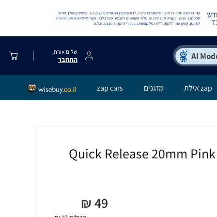
שלום אורח,
התחבר
zap אילת
מזגנים
zap cars
₪
49