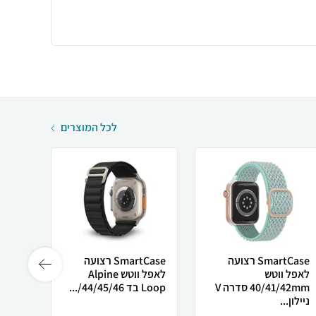
לכל המוצרים
SmartCase רצועה
SmartCase רצועה
לאפל ווטש
לאפל ווטש Alpine
צרה ל
40/41/42mm סדרה V
Loop בד 44/45/46/...
/49...
ניילון...