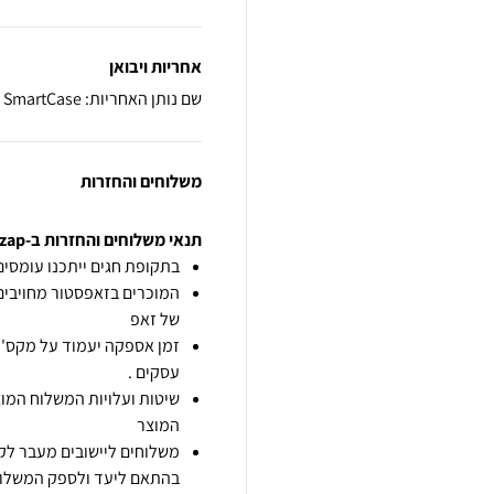
אחריות ויבואן
שם נותן האחריות: SmartCase
משלוחים והחזרות
תנאי משלוחים והחזרות ב-zap
בתקופת חגים ייתכנו עומסים 
המוכרים בזאפסטור מחויבים
של זאפ
זמן אספקה יעמוד על מקס' 7 ימי עסקים מיום הזמנה,
עסקים .
שיטות ועלויות המשלוח המוצ
המוצר
משלוחים ליישובים מעבר לקו
בהתאם ליעד ולספק המשלוח