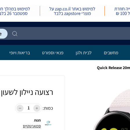
מחשבים
לבית ולגן
פנאי וספורט
בריאות ויופי
רצועה ניילון לשעון Quick Release 20mm Pink
כמות:
חנות
סמארטקייס