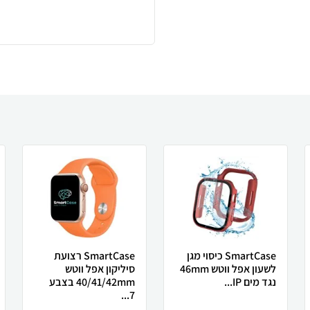
SmartCase כיסוי מגן
SmartCase רצועת
לשעון אפל ווטש 46mm
סיליקון אפל ווטש
נגד מים IP...
40/41/42mm בצבע
7...