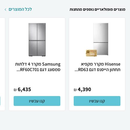
לכל המוצרים
מוצרים פופולאריים נוספים מהחנות
Hisense מקרר מקפיא
Samsung מקרר 4 דלתות
תחתון הייסנס דגם RD63...
סמסונג דגם RF60C701...
ד
6,435
4,390
₪
₪
קנו עכשיו
קנו עכשיו