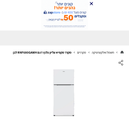
חשמל ואלקטרוניקה
מקררים
מקרר מקפיא עליון גלנץ דגם RNF680GAWH לבן