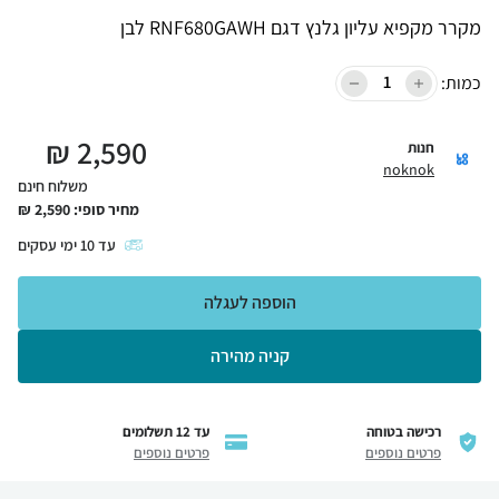
מקרר מקפיא עליון גלנץ דגם RNF680GAWH לבן
כמות:
₪
2,590
חנות
noknok
משלוח חינם
מחיר סופי:
2,590
₪
עד
10
ימי עסקים
הוספה לעגלה
קניה מהירה
רכישה בטוחה
עד 12 תשלומים
פרטים נוספים
פרטים נוספים