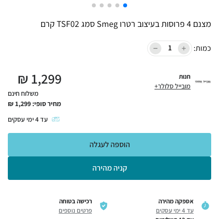
מצנם 4 פרוסות בעיצוב רטרו Smeg סמג TSF02 קרם
כמות:
₪
1,299
חנות
מובייל סלולר+
משלוח חינם
מחיר סופי:
1,299
₪
עד
4
ימי עסקים
הוספה לעגלה
קניה מהירה
אספקה מהירה
רכישה בטוחה
עד 4 ימי עסקים
פרטים נוספים