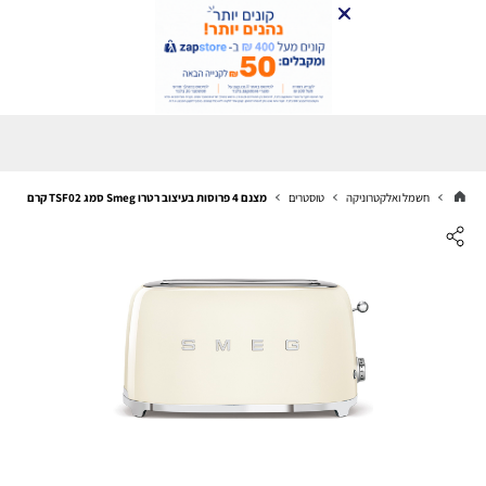
חשמל ואלקטרוניקה
טוסטרים
מצנם 4 פרוסות בעיצוב רטרו Smeg סמג TSF02 קרם