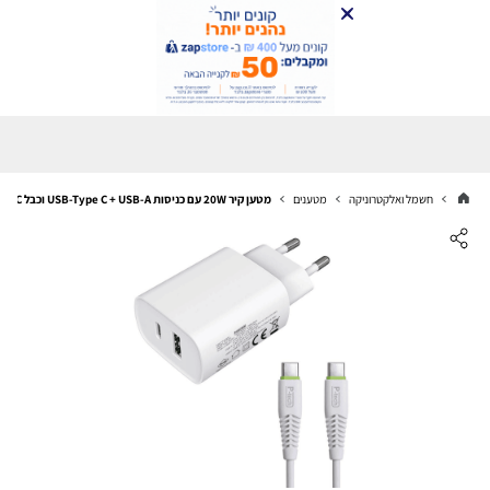
חשמל ואלקטרוניקה
מטענים
מטען קיר 20W עם כניסות USB-Type C + USB-A וכבל USB Type-C ל-USB Type-C באורך 1.5 מטר מבית Power-Tech