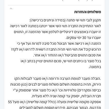
משלוחים והחזרות
לאור התחייבות החברה תווי השי אשר יינתנו במתנה לאור רכישה
זו יועברו באמצעים דיגיטליים לטלפון אשר מהזמנה זו, התווים
הזמנה ו/או רכישה אשר תבוטל מכל סיבה למרות ועל אף כי
הרוכש קיבל את תווי השי תהיה החברה רשאית לדרוש ו/או לקזז
בכל מוצר בו ניתנים תווי שי, סכום התווים יצויין בכתב ו/או
.הובלה מעבר לצומת הערבה ודרומה ו/או מעבר לגבולות הקו
הירוק, תהיה בתוספת תשלום משלוח מוצרים לבנים (כגון מכונות
כביסה ומקררים) טלוויזיות וכו' ו/או כל מוצר אחר שמסופק ע"י
אספקה מקומה שלישית ומעלה (כולל קומה שלישית) ו/או מעל 55
מדרגות, הנמוך מבניהם, תידרש תוספת תשלום למובילים