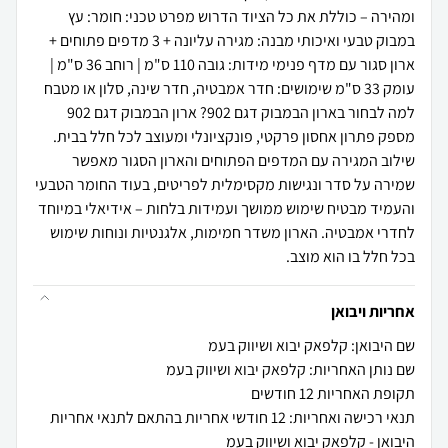
ומהירה – כוללת את כל הציוד הדרוש מפרט טכני: חומר: עץ
במבוק טבעי ואיכותי מבנה: מגירה עליונה + 3 מדפים פתוחים +
ארון סגור עם מדף פנימי מידות: גובה 110 ס"מ | רוחב 36 ס"מ |
עומק 33 ס"מ שימושים: חדר אמבטיה, חדר שינה, סלון או מטבח
למה לבחור בארון הבמבוק דגם 902? ארון הבמבוק דגם 902
מספק פתרון אחסון פרקטי, פונקציונלי ומעוצב לכל חלל בבית.
שילוב המגירה עם המדפים הפתוחים והארון הסגור מאפשר
שמירה על סדר ונגישות מקסימלית לפריטים, בעוד החומר הטבעי
והעמיד מבטיח שימוש ממושך ועמידות בלחות – אידיאלי במיוחד
לחדרי אמבטיה. הארון משדר חמימות, אלגנטיות ונוחות שימוש
בכל חלל בו הוא מוצב.
אחריות ויבואן
שם היבואן: קלפאק יבוא ושיווק בעמ
שם נותן האחריות: קלפאק יבוא ושיווק בעמ
תקופת האחריות 12 חודשים
תנאי רכישה ואחריות: 12 חודשי אחריות בהתאם לתנאי אחריות
היבואן - קלפאק יבוא ושיווק בעמ