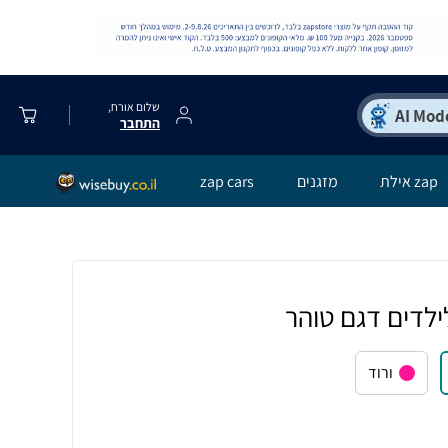
שלום אורח,
התחבר
zap אילת
מזגנים
zap cars
לדים דגם טוהר
ורוד