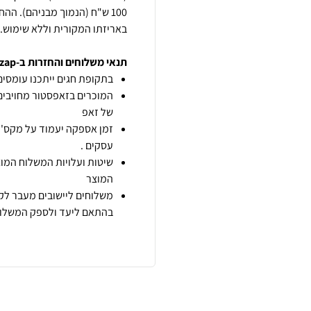
100 ש"ח (הנמוך מבניהם). ה
באריזתו המקורית וללא שימוש.
תנאי משלוחים והחזרות ב-zap
בתקופת חגים ייתכנו עומסים 
המוכרים בזאפסטור מחויבים
של זאפ
זמן אספקה יעמוד על מקס' 7 ימי עסקים מיום הזמנה,
עסקים .
שיטות ועלויות המשלוח המוצ
המוצר
משלוחים ליישובים מעבר לקו
בהתאם ליעד ולספק המשלוח