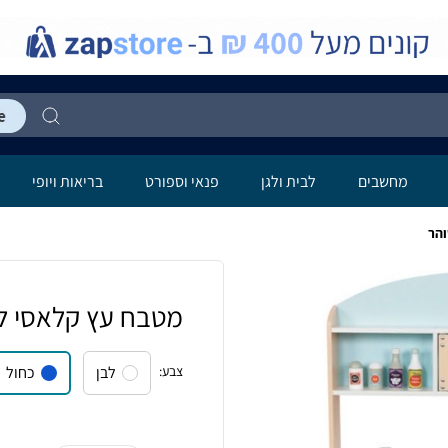
מחשבים
לבית ולגן
פנאי וספורט
בריאות ויופי
והר
מטבח עץ קלאסי לי
צבע
:
לבן
כחול