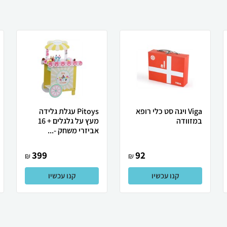
Viga ויגה סט כלי רופא
Pitoys עגלת גלידה
במזוודה
מעץ על גלגלים + 16
אביזרי משחק -...
399
92
₪
₪
קנו עכשיו
קנו עכשיו