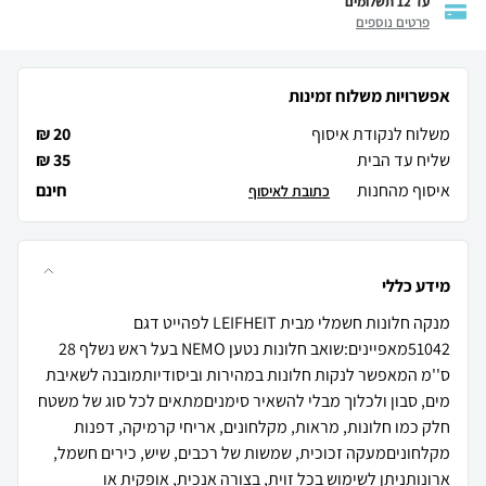
עד 12 תשלומים
פרטים נוספים
אפשרויות משלוח זמינות
משלוח לנקודת איסוף
20 ₪
שליח עד הבית
35 ₪
איסוף מהחנות
חינם
כתובת לאיסוף
מידע כללי
מנקה חלונות חשמלי מבית LEIFHEIT לפהייט דגם
51042מאפיינים:שואב חלונות נטען NEMO בעל ראש נשלף 28
ס''מ המאפשר לנקות חלונות במהירות וביסודיותמובנה לשאיבת
מים, סבון ולכלוך מבלי להשאיר סימניםמתאים לכל סוג של משטח
חלק כמו חלונות, מראות, מקלחונים, אריחי קרמיקה, דפנות
מקלחוניםמעקה זכוכית, שמשות של רכבים, שיש, כירים חשמל,
ארונותניתן לשימוש בכל זוית, בצורה אנכית, אופקית או