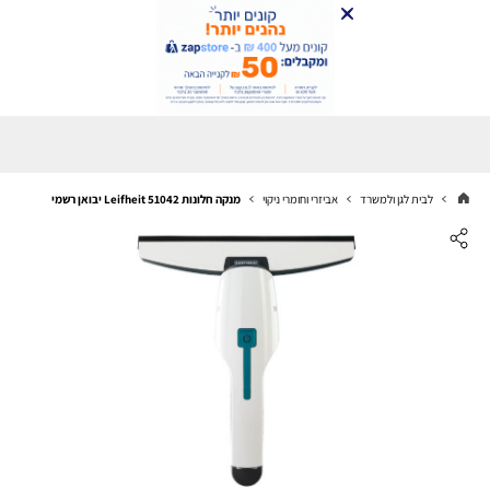
לבית לגן ולמשרד
אביזרי וחומרי ניקוי
‏מנקה חלונות 51042 Leifheit יבואן רשמי