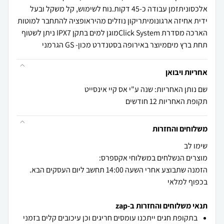
אלכסוניתזמן עבודה כ-45 דקות.נוח לשימוש, קל משקל ובעל
ידית אחיזה ארגונומיתריקון נוזלים מהיראופציה להתחבר למוטות
הארכה מסדרת Click Systemמוגן למים בתקן IPX7 ניתן לשטוף
תחת ברץ מיםמיוצר באירופה בסטנדרט מכון- GS הגרמני
אחריות ויבואן
שם נותן האחריות: שנה ע"י אס קיי אינסייט
תקופת האחריות 12 חודשים
משלוחים והחזרות
הזמנה שתבוצע אחרי השעה 14:00 תחשב ליום העסקים הבא.
בכפוף למלאי
תנאי משלוחים והחזרות ב-zap
בתקופת חגים ייתכנו עומסים חריגים וכן עיכובים קלים בזמני