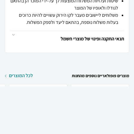
שיטות ועלויות המשלוח המוצעות לך על-ידי המוכר הן בהתאם
לגודלו ולאופיו של המוצר
משלוחים ליישובים מעבר לקו הירוק עשויים להיות כרוכים
בעלות משלוח נוספת, בהתאם ליעד ולספק המשלוח.
תנאי התקנה ופינוי של מוצרי חשמל
לכל המוצרים
מוצרים פופולאריים נוספים מהחנות
₪
890
₪
735
קניה מהירה
הוספה לעגלה
משלוח חינם
LG מקרן קול LG S65Q
TCL מקרן קול TCL S45H
N