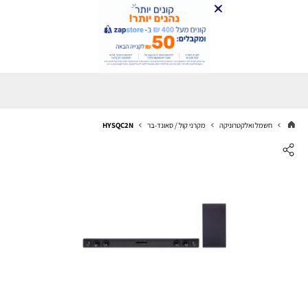
חשמל ואלקטרוניקה
מקרני קול / סאונד-בר
HYSQC2N