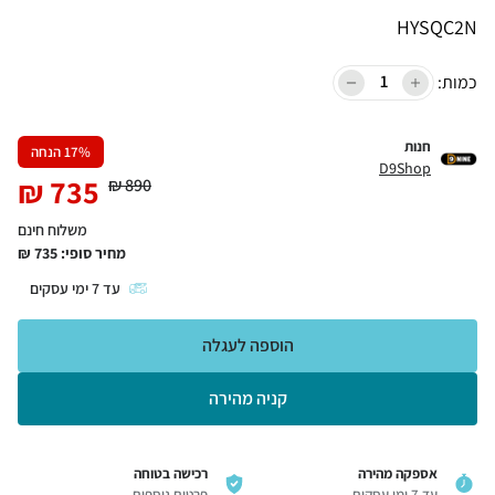
HYSQC2N
כמות:
חנות
% הנחה
17
D9Shop
₪
735
₪
890
משלוח חינם
מחיר סופי:
735
₪
עד
7
ימי עסקים
הוספה לעגלה
קניה מהירה
אספקה מהירה
רכישה בטוחה
עד 7 ימי עסקים
פרטים נוספים