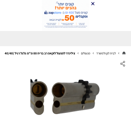
לבית לגן ולמשרד
מנעולים
צילינדר למנעול לוקאפ רב בריח 88 מ"מ גלגל רגיל (40/48) בצבע כסף