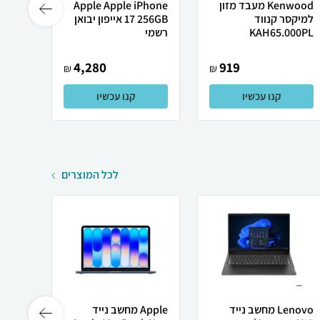
Kenwood מעבד מזון
Apple Apple iPhone
Phone
למיקסר קנווד
17 256GB אייפון יבואן
KAH65.000PL
רשמי
E-SIM בל
4,280
919
₪
₪
קנו עכשיו
קנו עכשיו
לכל המוצרים
Lenovo מחשב נייד
Apple מחשב נייד
 X50