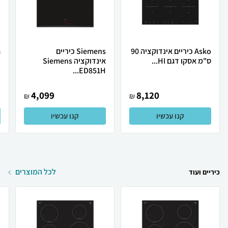
Asko כיריים אינדוקציה 90
Siemens ‏כיריים
ס"מ אסקו דגם HI...
אינדוקציה Siemens
פ
ED851H...
4,099
8,120
₪
₪
קנו עכשיו
קנו עכשיו
לכל המוצרים
כיריים ועוד