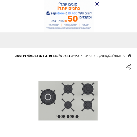
חשמל ואלקטרוניקה
כיריים
כיריים גז 75 ס"מ נורמנדה דגם ND8053 נירוסטה