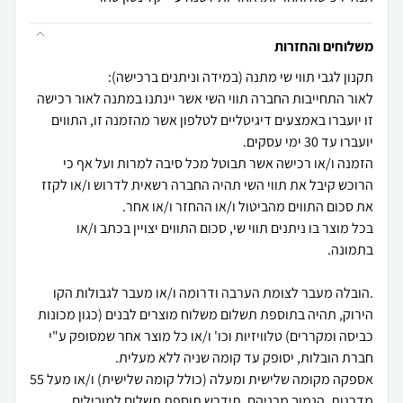
משלוחים והחזרות
לאור התחייבות החברה תווי השי אשר יינתנו במתנה לאור רכישה
זו יועברו באמצעים דיגיטליים לטלפון אשר מהזמנה זו, התווים
הזמנה ו/או רכישה אשר תבוטל מכל סיבה למרות ועל אף כי
הרוכש קיבל את תווי השי תהיה החברה רשאית לדרוש ו/או לקזז
בכל מוצר בו ניתנים תווי שי, סכום התווים יצויין בכתב ו/או
.הובלה מעבר לצומת הערבה ודרומה ו/או מעבר לגבולות הקו
הירוק, תהיה בתוספת תשלום משלוח מוצרים לבנים (כגון מכונות
כביסה ומקררים) טלוויזיות וכו' ו/או כל מוצר אחר שמסופק ע"י
אספקה מקומה שלישית ומעלה (כולל קומה שלישית) ו/או מעל 55
מדרגות, הנמוך מבניהם, תידרש תוספת תשלום למובילים